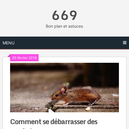
Skip
669
to
content
Bon plan et astuces
MENU
20 février 2019
Comment se débarrasser des